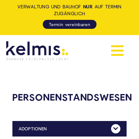
VERWALTUNG UND BAUHOF
NUR
AUF TERMIN
ZUGÄNGLICH
Termin vereinbaren
Navigation 
KELMIS - LA CALAMINE: ZUH
PERSONENSTANDSWESEN
ADOPTIONEN
Mehr Anzeig
Der Adoptionsantrag muss bei der Deutschsprachigen Gemeinschaft gestellt werden.