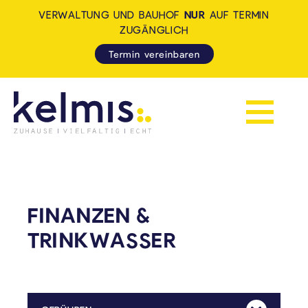
VERWALTUNG UND BAUHOF
NUR
AUF TERMIN
ZUGÄNGLICH
Termin vereinbaren
Navigation 
KELMIS - LA CALAMINE: ZUH
FINANZEN &
TRINKWASSER