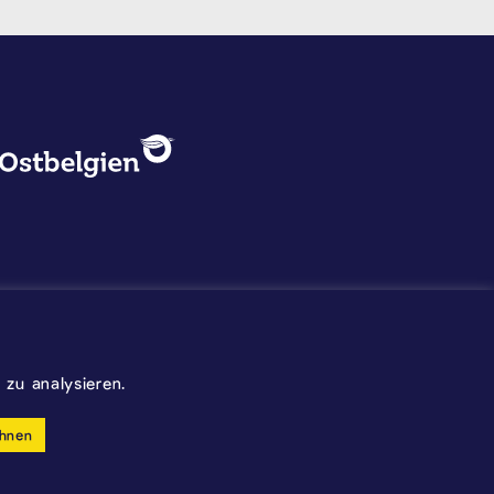
DATENSCHUTZ, IMPRESSUM U
Logo - Ostbelgien
Impressum
Datenschutz
©2026 Gemeinde Kelmis
zu analysieren.
Wappen - Kelmis| La Calamine
hnen