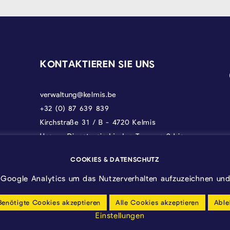
KONTAKTIEREN SIE UNS
verwaltung@kelmis.be
+32 (0) 87 639 839
Kirchstraße 31 / B - 4720 Kelmis
Unsere Dienste sind jeden Tag von 9 bis
17 Uhr erreichbar, donnerstags bis 18 und
freitags bis 12.30 Uhr.
COOKIES & DATENSCHUTZ
Google Analytics um das Nutzerverhalten aufzuzeichnen und 
Benötigte Cookies akzeptieren
Alle Cookies akzeptieren
Able
Einstellungen