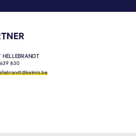
nde verfügt über einen Passfotoautomaten.
RTNER
 HELLEBRANDT
 639 830
ellebrandt@kelmis.be