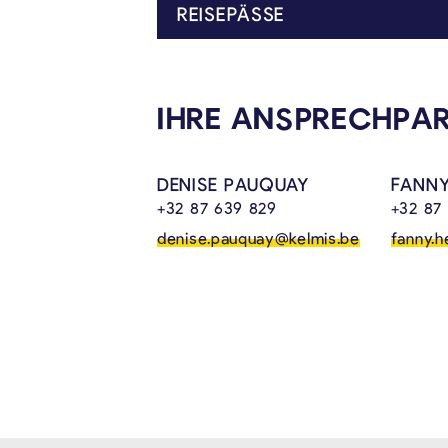
REISEPÄSSE
Sie benötigen ein aktuelles Passfoto auf hellem Hintergrund (Kopfgröße min. 25mm/max. 40 mm), ein konformes Passfoto? Die Gemei
IHRE ANSPRECHPA
DENISE PAUQUAY
FANNY
+32 87 639 829
+32 87
denise.pauquay@kelmis.be
fanny.h