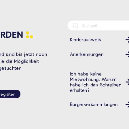
RDEN
Kinderausweis
Kinder Ausweis ID
Anerkennungen
d sind bis jetzt noch
e die Möglichkeit
 gesuchten
Ich habe keine
Mietwohnung. Warum
habe ich das Schreiben
erhalten?
egister
Bürgerversammlungen