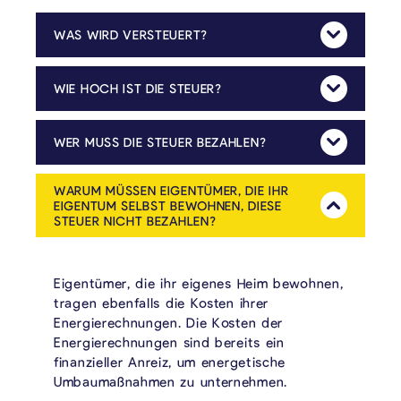
WAS WIRD VERSTEUERT?
Mehr Anzeig
Versteuert werden energieineffiziente Mietwohneinheiten, also Wohnräume, die für ständige Nutzung vorgesehen sind, einen Primärenergieverbrauch von ≥ 255 kWh/(m²·Jahr) laut PEB-Ausweis haben und nicht vom Eigentümer bewohnt werden. Leerstehende Wohnungen werden ebenfalls besteuert, aber der Steuersatz wird reduziert.
WIE HOCH IST DIE STEUER?
Mehr Anzeig
Die Steuer richtet sich nach der Energieklasse der Wohneinheit und der beheizten Fläche:
Bei leerstehenden Wohnungen wird der Steuersatz auf ein Drittel reduziert. Die Werte werden jährlich im Oktober an den Verbraucherindex angepasst.
WER MUSS DIE STEUER BEZAHLEN?
Mehr Anzeig
Die Steuer muss von den Eigentümern oder gleichgestellten Nutzern bezahlt werden, also Personen, die Eigentum, Erbpacht oder Erbbaurecht an der Mietwohnung haben. Mieter sind nicht steuerpflichtig.
WARUM MÜSSEN EIGENTÜMER, DIE IHR
EIGENTUM SELBST BEWOHNEN, DIESE
Mehr Anzeig
STEUER NICHT BEZAHLEN?
Eigentümer, die ihr eigenes Heim bewohnen,
tragen ebenfalls die Kosten ihrer
Energierechnungen. Die Kosten der
Energierechnungen sind bereits ein
finanzieller Anreiz, um energetische
Umbaumaßnahmen zu unternehmen.