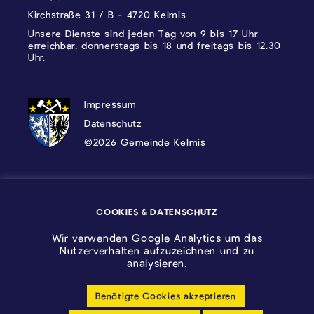
Kirchstraße 31 / B - 4720 Kelmis
Unsere Dienste sind jeden Tag von 9 bis 17 Uhr
erreichbar, donnerstags bis 18 und freitags bis 12.30
Uhr.
DATENSCHUTZ, IMPRESSUM UND COOKI
Impressum
Datenschutz
©2026 Gemeinde Kelmis
Wappen - Kelmis| La Calamine
COOKIES & DATENSCHUTZ
Logo - Ostbelgien
Wir verwenden Google Analytics um das
Nutzerverhalten aufzuzeichnen und zu
analysieren.
Benötigte Cookies akzeptieren
Cookie-Einstellungen anpassen