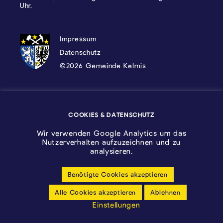
Uhr.
DATENSCHUTZ, IMPRESSUM UND COOKI
Impressum
Datenschutz
©2026 Gemeinde Kelmis
Wappen - Kelmis| La Calamine
COOKIES & DATENSCHUTZ
Logo - Ostbelgien
Wir verwenden Google Analytics um das
Nutzerverhalten aufzuzeichnen und zu
analysieren.
Benötigte Cookies akzeptieren
Cookie-Einstellungen anpassen
Alle Cookies akzeptieren
Ablehnen
Barrierfreiheitserklärung
Einstellungen
made by cloth.