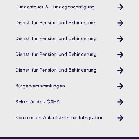
Hundesteuer & Hundegenehmigung
Dienst für Pension und Behinderung
Behindertendienst Pension- und Behindertendienst
Dienst für Pension und Behinderung
Behindertendienst Pension- und Behindertendienst
Dienst für Pension und Behinderung
Behindertendienst Pension- und Behindertendienst
Dienst für Pension und Behinderung
Behindertendienst Pension- und Behindertendienst
Bürgerversammlungen
Sekretär des ÖSHZ
Kommunale Anlaufstelle für Integration