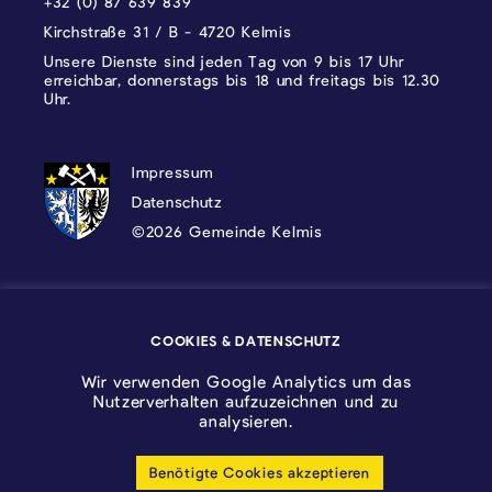
+32 (0) 87 639 839
Kirchstraße 31 / B - 4720 Kelmis
Unsere Dienste sind jeden Tag von 9 bis 17 Uhr
erreichbar, donnerstags bis 18 und freitags bis 12.30
Uhr.
DATENSCHUTZ, IMPRESSUM UND COOKI
Impressum
Datenschutz
©2026 Gemeinde Kelmis
Wappen - Kelmis| La Calamine
COOKIES & DATENSCHUTZ
Logo - Ostbelgien
Wir verwenden Google Analytics um das
Nutzerverhalten aufzuzeichnen und zu
analysieren.
Benötigte Cookies akzeptieren
Cookie-Einstellungen anpassen