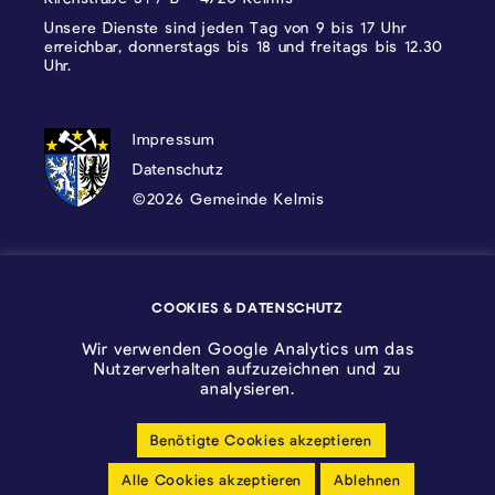
Unsere Dienste sind jeden Tag von 9 bis 17 Uhr
erreichbar, donnerstags bis 18 und freitags bis 12.30
Uhr.
DATENSCHUTZ, IMPRESSUM UND COOKI
Impressum
Datenschutz
©2026 Gemeinde Kelmis
Wappen - Kelmis| La Calamine
COOKIES & DATENSCHUTZ
Logo - Ostbelgien
Wir verwenden Google Analytics um das
Nutzerverhalten aufzuzeichnen und zu
analysieren.
Benötigte Cookies akzeptieren
Cookie-Einstellungen anpassen
Alle Cookies akzeptieren
Ablehnen
Barrierfreiheitserklärung