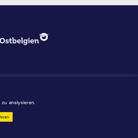
DATENSCHUTZ, IMPRESSUM U
Logo - Ostbelgien
Impressum
Datenschutz
©2026 Gemeinde Kelmis
zu analysieren.
Wappen - Kelmis| La Calamine
hnen
made by cloth.