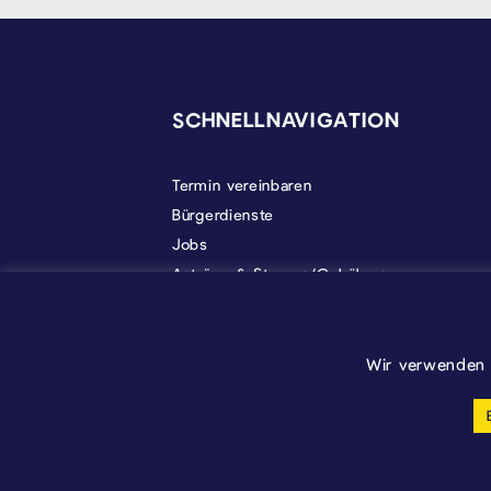
SEITENFUSS
SCHNELLNAVIGATION
Termin vereinbaren
Bürgerdienste
Jobs
Anträge & Steuern/Gebühren
Gemeindeleben
Politik
Über Kelmis
Wir verwenden 
Cookie-Einstellungen anpassen