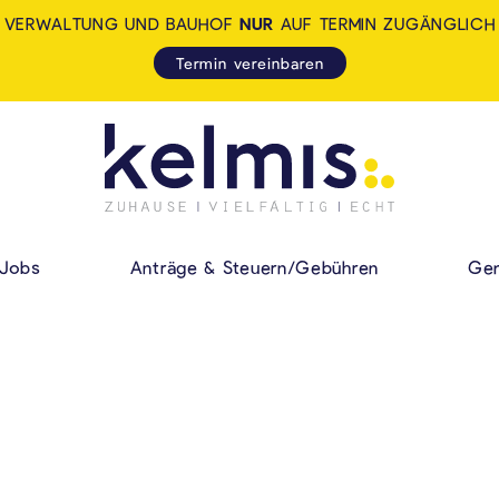
VERWALTUNG UND BAUHOF
NUR
AUF TERMIN ZUGÄNGLICH
Termin vereinbaren
KELMIS - LA CALA
HAUPMENÜ
Jobs
Anträge & Steuern/Gebühren
Gem