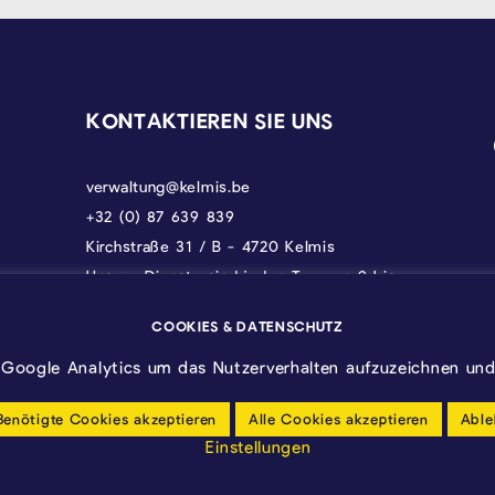
KONTAKTIEREN SIE UNS
verwaltung@kelmis.be
+32 (0) 87 639 839
Kirchstraße 31 / B - 4720 Kelmis
Unsere Dienste sind jeden Tag von 9 bis
17 Uhr erreichbar, donnerstags bis 18 und
freitags bis 12.30 Uhr.
COOKIES & DATENSCHUTZ
Google Analytics um das Nutzerverhalten aufzuzeichnen und 
Benötigte Cookies akzeptieren
Alle Cookies akzeptieren
Able
Einstellungen
Barrierfreiheitserklärung