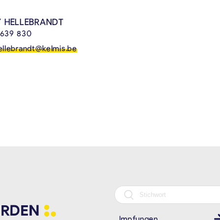
 HELLEBRANDT
 639 830
ellebrandt@kelmis.be
RDEN
Impfungen
Gesundheit