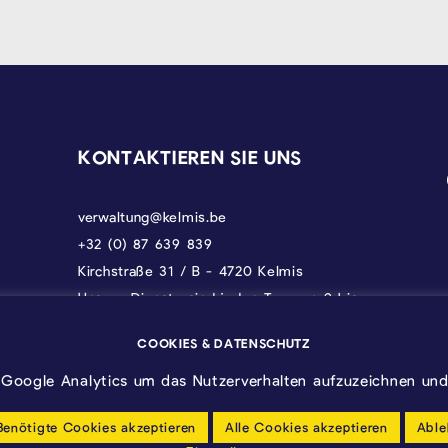
KONTAKTIEREN SIE UNS
verwaltung@kelmis.be
+32 (0) 87 639 839
Kirchstraße 31 / B - 4720 Kelmis
Unsere Dienste sind jeden Tag von 9 bis
17 Uhr erreichbar, donnerstags bis 18 und
freitags bis 12.30 Uhr.
COOKIES & DATENSCHUTZ
Google Analytics um das Nutzerverhalten aufzuzeichnen und 
Benötigte Cookies akzeptieren
Alle Cookies akzeptieren
Able