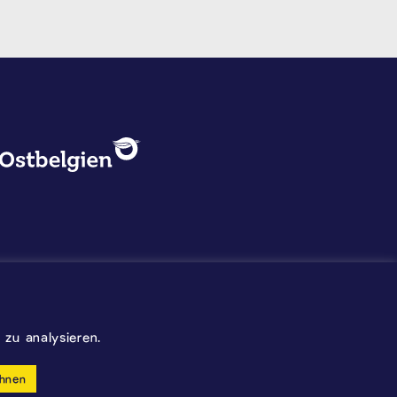
DATENSCHUTZ, IMPRESSUM U
Logo - Ostbelgien
Impressum
Datenschutz
©2026 Gemeinde Kelmis
zu analysieren.
Wappen - Kelmis| La Calamine
hnen