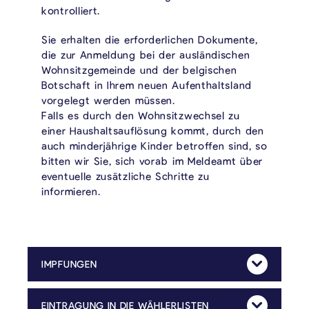
kontrolliert.
Sie erhalten die erforderlichen Dokumente,
die zur Anmeldung bei der ausländischen
Wohnsitzgemeinde und der belgischen
Botschaft in Ihrem neuen Aufenthaltsland
vorgelegt werden müssen.
Falls es durch den Wohnsitzwechsel zu
einer Haushaltsauflösung kommt, durch den
auch minderjährige Kinder betroffen sind, so
bitten wir Sie, sich vorab im Meldeamt über
eventuelle zusätzliche Schritte zu
informieren.
IMPFUNGEN
Mehr Anzeig
Die Impfung gegen Kinderlähmung ist in Belgien Pflicht. Die Impfung besteht aus vier Einnahmen, die zwischen dem 2. und dem 18. Lebensmonat verabreicht werden.
Es steht den Eltern frei, die Impfungen durch einen selbst bestimmten Arzt durchführen zu lassen. Die Impfbescheinigung des behandelnden Arztes muss der Gemeindeverwaltung umgehend bei Erreichen des 18. Lebensmonates zugestellt werden.
Sollten Sie die Impfungen während der Impfsitzungen bei „Kaleido“ durchführen lassen, so werden uns die Impfdaten automatisch übertragen.
EINTRAGUNG IN DIE WÄHLERLISTEN