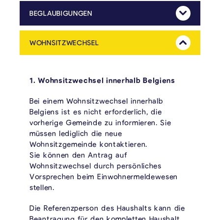
BEGLAUBIGUNGEN
Mehr Anzeig
Gebühr: 0,25/0,50/1€ für die Fotokopie und 2 € für die Beglaubigung.
WOHNSITZWECHSEL
Mehr Anzeig
1. Wohnsitzwechsel innerhalb Belgiens
Bei einem Wohnsitzwechsel innerhalb
Belgiens ist es nicht erforderlich, die
vorherige Gemeinde zu informieren. Sie
müssen lediglich die neue
Wohnsitzgemeinde kontaktieren.
Sie können den Antrag auf
Wohnsitzwechsel durch persönliches
Vorsprechen beim Einwohnermeldewesen
stellen.
Die Referenzperson des Haushalts kann die
Beantragung für den kompletten Haushalt