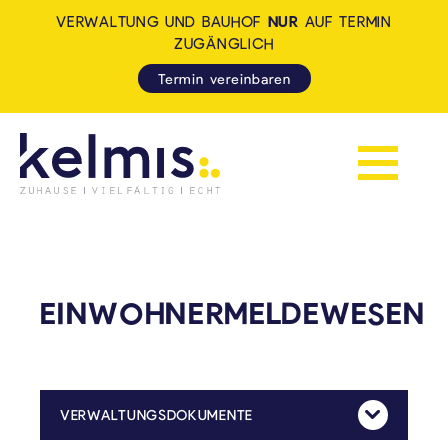
VERWALTUNG UND BAUHOF
NUR
AUF TERMIN
ZUGÄNGLICH
Termin vereinbaren
Navigation 
KELMIS - LA CALAMINE: ZUH
EINWOHNERMELDEWESEN
VERWALTUNGSDOKUMENTE
Mehr Anzeig
Ausfüllen von Formularen (Beispiele: Antrag Studienbeihilfe, Kindergeld)