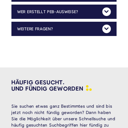
In diesem Fall ist die Vorlage einer Sterbeurkunde erforderlich. Die endgültigen Eigentumsverhältnisse können zu einem späteren Zeitpunkt nachgereicht werden. Sobald diese abschließend geklärt sind, ist die Gemeinde entsprechend zu informieren.
WER ERSTELLT PEB-AUSWEISE?
Mehr Anzeig
Der PEB-Ausweis kann lediglich durch anerkannte PEB-Zertifikatoren erstellt werden. Die PEB-Ausweise sind zehn Jahre gültig. Abgelaufene Dokumente werden nicht berücksichtigt. Die Liste der anerkannten Zertifikatoren finden Sie unter
WEITERE FRAGEN?
Mehr Anzeig
Für weitere inhaltliche Fragen bezüglich der Steuer können Sie gerne Kontakt mit dem Städtebau- & Umweltdienst der Gemeinde (energie@kelmis.be, +32 87 639 834) aufnehmen.
HÄUFIG GESUCHT.
UND FÜNDIG
GEWORDEN
Sie suchen etwas ganz Bestimmtes und sind bis
jetzt noch nicht fündig geworden? Dann haben
Sie die Möglichkeit über unsere Schnellsuche und
häufig gesuchten Suchbegriffen hier fündig zu