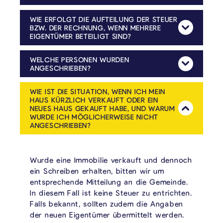
Für Immobilien mit mehreren Eigentümern oder Nutznießern gelten besondere Regelungen. Sofern eine der genannten Personen die Immobilie selbst bewohnt, ist die Vorlage eines PEB-Zertifikats nicht erforderlich. In diesem Fall genügt die Einreichung des ausgefüllten Erklärungsformulars, wobei das Feld „Hauptwohnsitz der Eigentümer“ anzukreuzen ist.
WIE ERFOLGT DIE AUFTEILUNG DER STEUER
BZW. DER RECHNUNG, WENN MEHRERE
Mehr Anzeig
EIGENTÜMER BETEILIGT SIND?
Die Rechnungsstellung erfolgt am Jahresende an die Person, die das Erklärungsformular ausgefüllt und eingereicht hat. Sofern eine anteilige Aufteilung der Kosten unter den Eigentümern gewünscht ist, bitten wir um entsprechende Mitteilung. Andernfalls liegt es in der Verantwortung der Eigentümer, die Kostenaufteilung eigenständig untereinander zu regeln.
WELCHE PERSONEN WURDEN
Mehr Anzeig
ANGESCHRIEBEN?
Angeschrieben wurden alle Personen, die laut den Katasterdaten vom 1. Januar 2025 Eigentum in Kelmis besitzen.
WIE IST DIE SITUATION, WENN ICH MEIN
HAUS KÜRZLICH VERKAUFT ODER EIN
NEUES HAUS GEKAUFT HABE, UND WARUM
Mehr Anzeig
WURDE ICH MÖGLICHERWEISE NICHT
ANGESCHRIEBEN?
Wurde eine Immobilie verkauft und dennoch
ein Schreiben erhalten, bitten wir um
entsprechende Mitteilung an die Gemeinde.
In diesem Fall ist keine Steuer zu entrichten.
Falls bekannt, sollten zudem die Angaben
der neuen Eigentümer übermittelt werden.