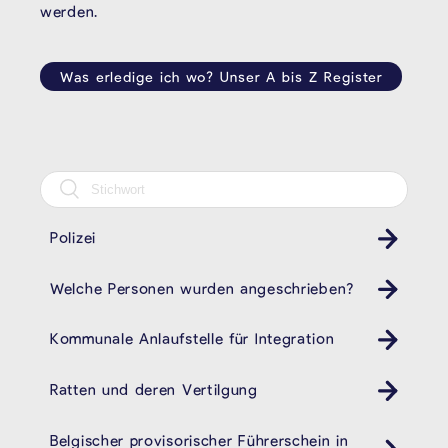
werden.
Was erledige ich wo? Unser A bis Z Register
Polizei
Revier
Welche Personen wurden angeschrieben?
Kommunale Anlaufstelle für Integration
Ratten und deren Vertilgung
Belgischer provisorischer Führerschein in
Auto