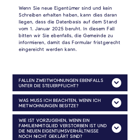
Wenn Sie neue Eigentümer sind und kein
Schreiben erhalten haben, kann dies daran
liegen, dass die Datenbasis auf dem Stand
vom 1. Januar 2025 beruht. In diesem Fall
bitten wir Sie ebenfalls, die Gemeinde zu
informieren, damit das Formular fristgerecht
eingereicht werden kann.
FALLEN ZWEITWOHNUNGEN EBENFALLS
Mehr Anzeig
UNTER DIE STEUERPFLICHT?
Gemäß Beschluss des Gemeinderates unterliegen auch Zweitwohnungen der Steuerpflicht. Dies gilt unabhängig davon, ob die Zweitwohnung nur gelegentlich genutzt wird, da sie grundsätzlich jederzeit vermietet werden kann. Daher ist auch für Zweitwohnungen das Erklärungsformular vollständig auszufüllen und fristgerecht einzureichen. Zusätzlich ist ein gültiger PEB-Ausweis (Energieausweis) beizufügen.
WAS MUSS ICH BEACHTEN, WENN ICH
Mehr Anzeig
MIETWOHNUNGEN BESITZE?
Für Mietwohnungen besteht Steuerpflicht. Für jede einzelne Wohnung ist ein separates Erklärungsformular sowie ein gültiger PEB-Ausweis einzureichen und bei der Gemeinde abzugeben.
WIE IST VORZUGEHEN, WENN EIN
FAMILIENMITGLIED VERSTORBEN IST UND
Mehr Anzeig
DIE NEUEN EIGENTUMSVERHÄLTNISSE
NOCH NICHT GEKLÄRT SIND?