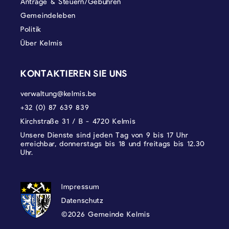
Anträge & Steuern/Gebühren
Gemeindeleben
Politik
Über Kelmis
KONTAKTIEREN SIE UNS
verwaltung@kelmis.be
+32 (0) 87 639 839
Kirchstraße 31 / B - 4720 Kelmis
Unsere Dienste sind jeden Tag von 9 bis 17 Uhr
erreichbar, donnerstags bis 18 und freitags bis 12.30
Uhr.
DATENSCHUTZ, IMPRESSUM UND COOKI
Impressum
Datenschutz
©2026 Gemeinde Kelmis
Wappen - Kelmis| La Calamine