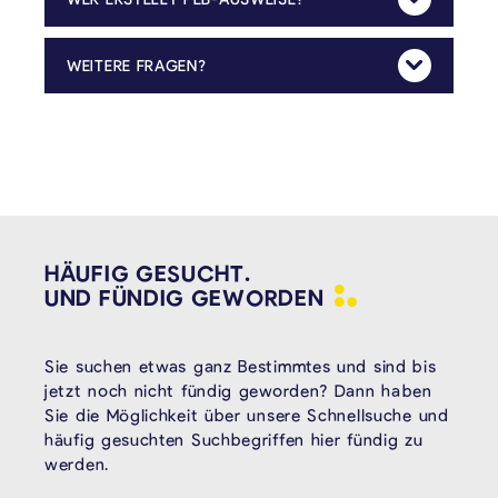
Mehr Anzeig
Der PEB-Ausweis kann lediglich durch anerkannte PEB-Zertifikatoren erstellt werden. Die PEB-Ausweise sind zehn Jahre gültig. Abgelaufene Dokumente werden nicht berücksichtigt. Die Liste der anerkannten Zertifikatoren finden Sie unter
WEITERE FRAGEN?
Mehr Anzeig
Für weitere inhaltliche Fragen bezüglich der Steuer können Sie gerne Kontakt mit dem Städtebau- & Umweltdienst der Gemeinde (energie@kelmis.be, +32 87 639 834) aufnehmen.
HÄUFIG GESUCHT.
UND FÜNDIG
GEWORDEN
Sie suchen etwas ganz Bestimmtes und sind bis
jetzt noch nicht fündig geworden? Dann haben
Sie die Möglichkeit über unsere Schnellsuche und
häufig gesuchten Suchbegriffen hier fündig zu
werden.