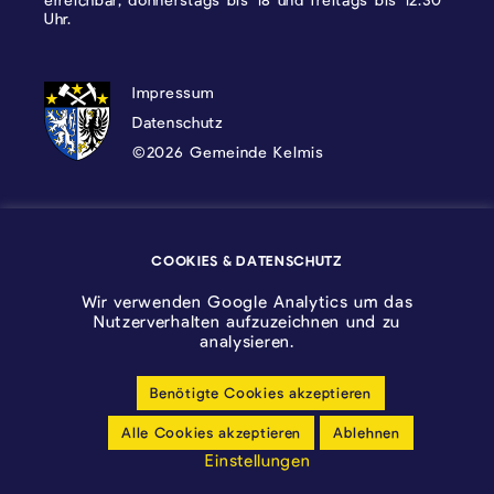
Uhr.
DATENSCHUTZ, IMPRESSUM UND COOKI
Impressum
Datenschutz
©2026 Gemeinde Kelmis
Wappen - Kelmis| La Calamine
COOKIES & DATENSCHUTZ
Logo - Ostbelgien
Wir verwenden Google Analytics um das
Nutzerverhalten aufzuzeichnen und zu
analysieren.
Benötigte Cookies akzeptieren
Cookie-Einstellungen anpassen
Alle Cookies akzeptieren
Ablehnen
Barrierfreiheitserklärung
Einstellungen
made by cloth.