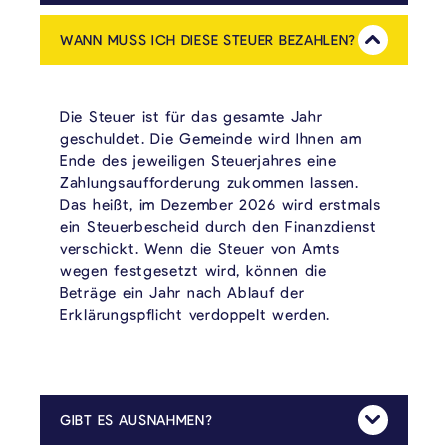
Die Steuer gilt ab dem 1. Januar 2026 für alle energieineffizienten Mietwohneinheiten auf dem Gebiet der Gemeinde Kelmis.
WANN MUSS ICH DIESE STEUER BEZAHLEN?
Mehr Anzeig
Die Steuer ist für das gesamte Jahr
geschuldet. Die Gemeinde wird Ihnen am
Ende des jeweiligen Steuerjahres eine
Zahlungsaufforderung zukommen lassen.
Das heißt, im Dezember 2026 wird erstmals
ein Steuerbescheid durch den Finanzdienst
verschickt. Wenn die Steuer von Amts
wegen festgesetzt wird, können die
Beträge ein Jahr nach Ablauf der
Erklärungspflicht verdoppelt werden.
GIBT ES AUSNAHMEN?
Mehr Anzeig
• Gebäude, die als Denkmal oder Ensemble geschützt sind
• Gebäude, die als Kleindenkmal oder bedeutendes Gebäude registriert sind
• Eigentümer, die bei Erwerb ermäßigte Gebühren erhalten haben und ihren Hauptwohnsitz für mindestens 3 Jahre in der erworbenen Immobilie festlegen