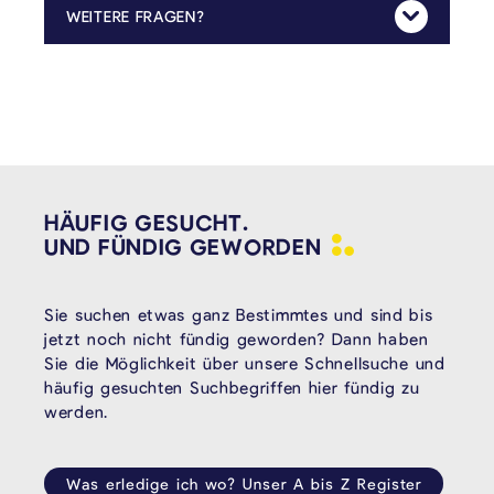
WEITERE FRAGEN?
Mehr Anzeig
Für weitere inhaltliche Fragen bezüglich der Steuer können Sie gerne Kontakt mit dem Städtebau- & Umweltdienst der Gemeinde (energie@kelmis.be, +32 87 639 834) aufnehmen.
HÄUFIG GESUCHT.
UND FÜNDIG
GEWORDEN
Sie suchen etwas ganz Bestimmtes und sind bis
jetzt noch nicht fündig geworden? Dann haben
Sie die Möglichkeit über unsere Schnellsuche und
häufig gesuchten Suchbegriffen hier fündig zu
werden.
Was erledige ich wo? Unser A bis Z Register