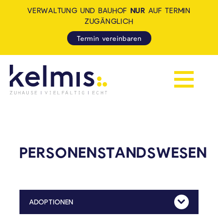
VERWALTUNG UND BAUHOF
NUR
AUF TERMIN
ZUGÄNGLICH
Termin vereinbaren
Navigation 
KELMIS - LA CALAMINE: ZUH
PERSONENSTANDSWESEN
ADOPTIONEN
Mehr Anzeig
Der Adoptionsantrag muss bei der Deutschsprachigen Gemeinschaft gestellt werden.