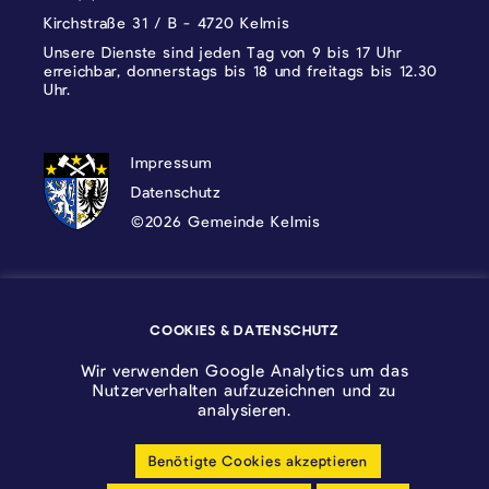
Kirchstraße 31 / B - 4720 Kelmis
Unsere Dienste sind jeden Tag von 9 bis 17 Uhr
erreichbar, donnerstags bis 18 und freitags bis 12.30
Uhr.
DATENSCHUTZ, IMPRESSUM UND COOKI
Impressum
Datenschutz
©2026 Gemeinde Kelmis
Wappen - Kelmis| La Calamine
COOKIES & DATENSCHUTZ
Logo - Ostbelgien
Wir verwenden Google Analytics um das
Nutzerverhalten aufzuzeichnen und zu
analysieren.
Benötigte Cookies akzeptieren
Cookie-Einstellungen anpassen