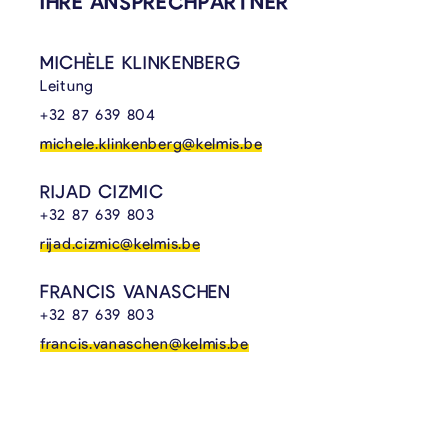
IHRE ANSPRECHPARTNER
MICHÈLE KLINKENBERG
Leitung
+32 87 639 804
michele.klinkenberg@kelmis.be
RIJAD CIZMIC
+32 87 639 803
rijad.cizmic@kelmis.be
FRANCIS VANASCHEN
+32 87 639 803
francis.vanaschen@kelmis.be