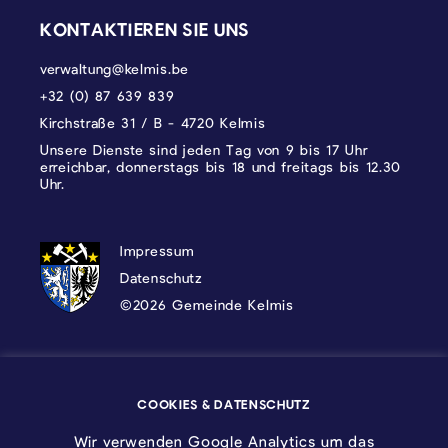
KONTAKTIEREN SIE UNS
verwaltung@kelmis.be
+32 (0) 87 639 839
Kirchstraße 31 / B - 4720 Kelmis
Unsere Dienste sind jeden Tag von 9 bis 17 Uhr
erreichbar, donnerstags bis 18 und freitags bis 12.30
Uhr.
DATENSCHUTZ, IMPRESSUM UND COOKI
Impressum
Datenschutz
©2026 Gemeinde Kelmis
Wappen - Kelmis| La Calamine
COOKIES & DATENSCHUTZ
Logo - Ostbelgien
Wir verwenden Google Analytics um das