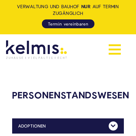
VERWALTUNG UND BAUHOF
NUR
AUF TERMIN
ZUGÄNGLICH
Termin vereinbaren
Navigation 
KELMIS - LA CALAMINE: ZUH
PERSONENSTANDSWESEN
ADOPTIONEN
Mehr Anzeig
Der Adoptionsantrag muss bei der Deutschsprachigen Gemeinschaft gestellt werden.