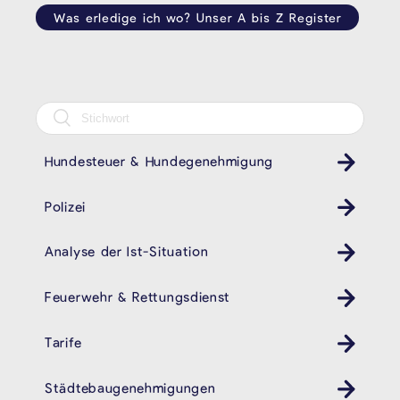
Was erledige ich wo? Unser A bis Z Register
Hundesteuer & Hundegenehmigung
Polizei
Revier
Analyse der Ist-Situation
Feuerwehr & Rettungsdienst
Tarife
Städtebaugenehmigungen