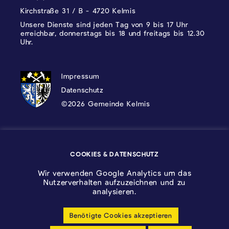
Kirchstraße 31 / B - 4720 Kelmis
Unsere Dienste sind jeden Tag von 9 bis 17 Uhr
erreichbar, donnerstags bis 18 und freitags bis 12.30
Uhr.
DATENSCHUTZ, IMPRESSUM UND COOKI
Impressum
Datenschutz
©2026 Gemeinde Kelmis
Wappen - Kelmis| La Calamine
COOKIES & DATENSCHUTZ
Logo - Ostbelgien
Wir verwenden Google Analytics um das
Nutzerverhalten aufzuzeichnen und zu
analysieren.
Benötigte Cookies akzeptieren
Cookie-Einstellungen anpassen