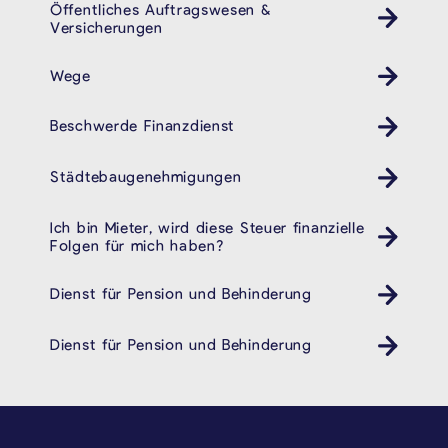
Öffentliches Auftragswesen &
Versicherungen
Wege
Beschwerde Finanzdienst
Städtebaugenehmigungen
Ich bin Mieter, wird diese Steuer finanzielle
Folgen für mich haben?
Dienst für Pension und Behinderung
Behindertendienst Pension- und Behindertendienst
Dienst für Pension und Behinderung
Behindertendienst Pension- und Behindertendienst
SEITENFUSS