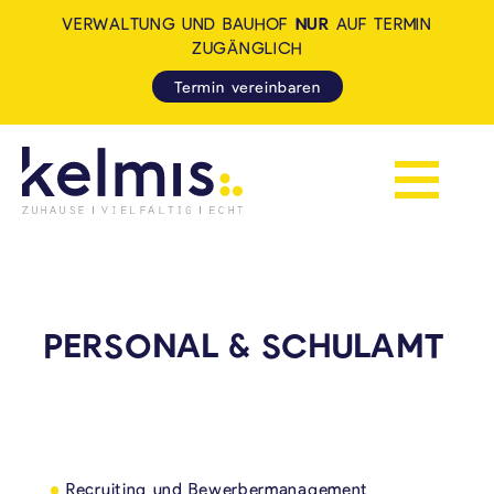
VERWALTUNG UND BAUHOF
NUR
AUF TERMIN
ZUGÄNGLICH
Termin vereinbaren
Navigation 
KELMIS - LA CALAMINE: ZUH
PERSONAL & SCHULAMT
Recruiting und Bewerbermanagement