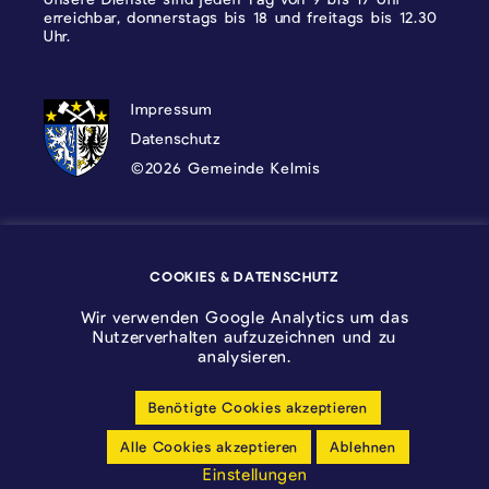
erreichbar, donnerstags bis 18 und freitags bis 12.30
Uhr.
DATENSCHUTZ, IMPRESSUM UND COOKI
Impressum
Datenschutz
©2026 Gemeinde Kelmis
Wappen - Kelmis| La Calamine
COOKIES & DATENSCHUTZ
Logo - Ostbelgien
Wir verwenden Google Analytics um das
Nutzerverhalten aufzuzeichnen und zu
analysieren.
Benötigte Cookies akzeptieren
Cookie-Einstellungen anpassen
Alle Cookies akzeptieren
Ablehnen
Barrierfreiheitserklärung
Einstellungen
made by cloth.