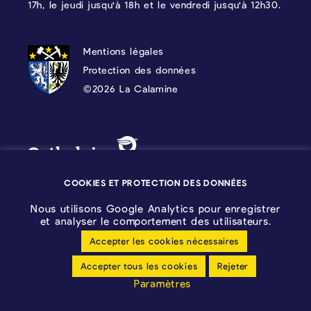
17h, le jeudi jusqu'à 18h et le vendredi jusqu'à 12h30.
PROTECTION DES DONNÉES, MENTIONS 
Mentions légales
Protection des données
©2026 La Calamine
Blason - Kelmis| La Calamine
Logo - Ostbelgien
COOKIES ET PROTECTION DES DONNÉES
Nous utilisons Google Analytics pour enregistrer
et analyser le comportement des utilisateurs.
Accepter les cookies nécessaires
Configuration des cookies
Accepter tous les cookies
Rejeter
Déclaration sans barrières
Paramètres
made by cloth.