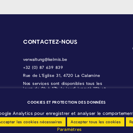
CONTACTEZ-NOUS
verwaltung@kelmis.be
+32 (0) 87 639 839
Rue de L’Eglise 31, 4720 La Calamine
Nos services sont disponibles tous les
jours de 9h à 17h, le jeudi jusqu'à 18h et
le vendredi jusqu'à 12h30.
COOKIES ET PROTECTION DES DONNÉES
oogle Analytics pour enregistrer et analyser le comportement 
Accepter les cookies nécessaires
Accepter tous les cookies
R
Paramètres