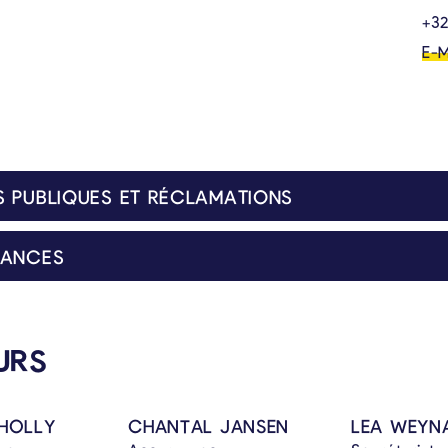
+32
E-M
 PUBLIQUES ET RÉCLAMATIONS
RANCES
Assuran
URS
HOLLY
CHANTAL JANSEN
LEA WEYN