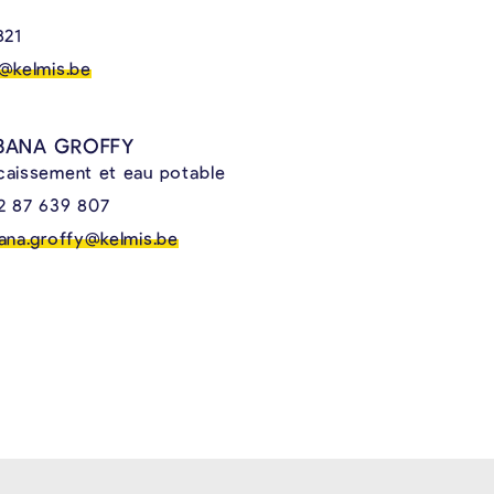
821
@kelmis.be
IBANA GROFFY
caissement et eau potable
2 87 639 807
bana.groffy@kelmis.be