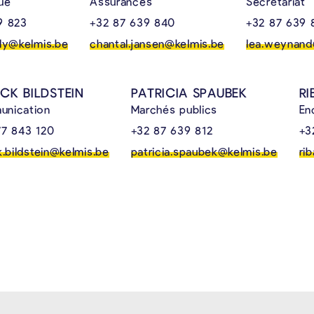
ue
Assurances
Secrétariat
9 823
+32 87 639 840
+32 87 639 
lly@kelmis.be
chantal.jansen@kelmis.be
lea.weynand
ICK BILDSTEIN
PATRICIA SPAUBEK
R
nication
Marchés publics
En
77 843 120
+32 87 639 812
+3
k.bildstein@kelmis.be
patricia.spaubek@kelmis.be
ri