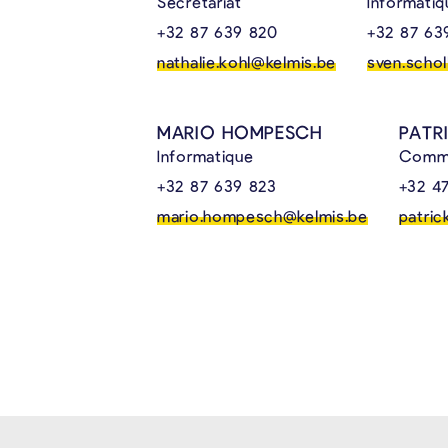
Secrétariat
Informatiq
+32 87 639 820
+32 87 63
nathalie.kohl@kelmis.be
sven.scho
MARIO HOMPESCH
PATR
Informatique
Commu
+32 87 639 823
+32 4
mario.hompesch@kelmis.be
patric