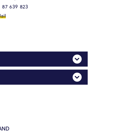
 87 639 823
ail
Mehr Anzeigen
Mehr Anzeigen
ces & acquisition de subventions
AND