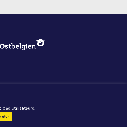
PROTECTION DES DONNÉES, 
Logo - Ostbelgien
Mentions légales
Protection des données
©2026 La Calamine
Blason - Kelmis| La Calamine
des utilisateurs.
ejeter