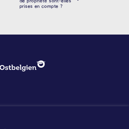
de propriété sont-elles
prises en compte ?
PROTECTION DES DONNÉES, 
Logo - Ostbelgien
Mentions légales
Protection des données
©2026 La Calamine