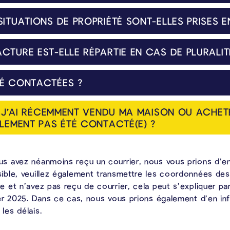
nt eux-mêmes leur logement sont ensuite exonérés de la taxe.
ITUATIONS DE PROPRIÉTÉ SONT-ELLES PRISES 
ernées occupe elle-même le bien, la présentation d’un certificat PEB n’est pas requise. Dans ce cas, il suffit de soumettre le formulaire de déclaration complété en cochant la case « résidence principale des propri
e bien. Si cette personne n’est pas en mesure de le faire, le formulaire peut également être rempli par un autre propriétai
TURE EST-ELLE RÉPARTIE EN CAS DE PLURALITÉ
priétaires est souhaitée, nous vous prions de le signaler. Dans le cas contraire, il incombe aux propriétaires de régler eux-mêmes la répartition des coûts entre eux.
TÉ CONTACTÉES ?
I J’AI RÉCEMMENT VENDU MA MAISON OU ACHET
LEMENT PAS ÉTÉ CONTACTÉ(E) ?
ous avez néanmoins reçu un courrier, nous vous prions d’
sible, veuillez également transmettre les coordonnées des
e et n’avez pas reçu de courrier, cela peut s’expliquer pa
vier 2025. Dans ce cas, nous vous prions également d’en i
les délais.