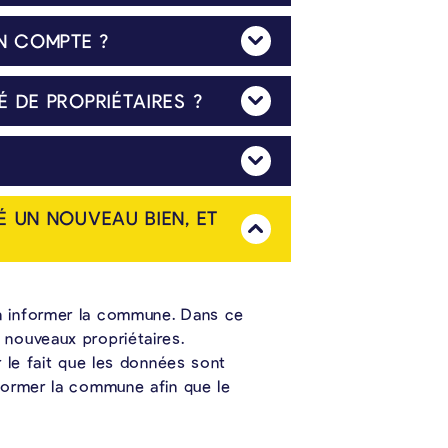
EN COMPTE ?
Mehr Anzeigen
étaires ».
re. Les usufruitiers sont assimilés aux propriétaires.
 DE PROPRIÉTAIRES ?
Mehr Anzeigen
Mehr Anzeigen
É UN NOUVEAU BIEN, ET
Mehr Anzeigen
en informer la commune. Dans ce
 nouveaux propriétaires.
r le fait que les données sont
nformer la commune afin que le