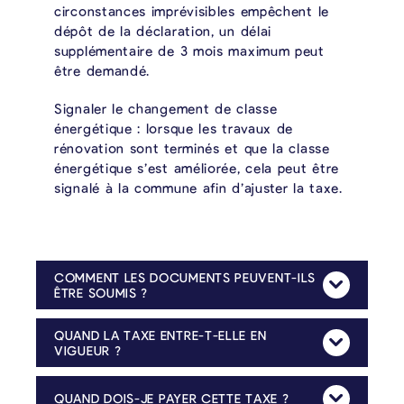
circonstances imprévisibles empêchent le
dépôt de la déclaration, un délai
supplémentaire de 3 mois maximum peut
être demandé.
Signaler le changement de classe
énergétique : lorsque les travaux de
rénovation sont terminés et que la classe
énergétique s’est améliorée, cela peut être
signalé à la commune afin d’ajuster la taxe.
COMMENT LES DOCUMENTS PEUVENT-ILS
Mehr Anzeig
ÊTRE SOUMIS ?
Les formulaires dûment complétés ainsi que leurs annexes peuvent être envoyés par voie postale, par e-mail à
ou remis en personne à la commune.
QUAND LA TAXE ENTRE-T-ELLE EN
Mehr Anzeig
VIGUEUR ?
La taxe s’applique à partir du 1er janvier 2026 à tous les logements locatifs énergétiquement inefficaces situés sur le territoire de la commune de La Calamine.
QUAND DOIS-JE PAYER CETTE TAXE ?