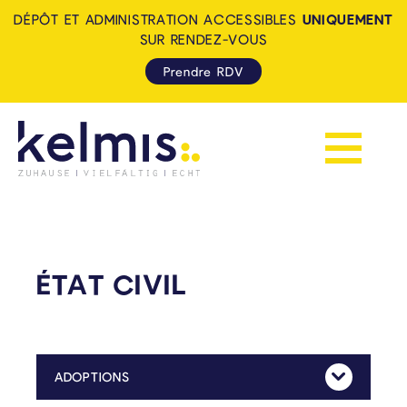
DÉPÔT ET ADMINISTRATION ACCESSIBLES
UNIQUEMENT
SUR RENDEZ-VOUS
Prendre RDV
Afficher la 
KELMIS - LA CALAMINE: ZUH
ÉTAT CIVIL
ADOPTIONS
Mehr Anzeig
Toute demande d’adoption doit être introduite auprès de la Communauté germanophone.