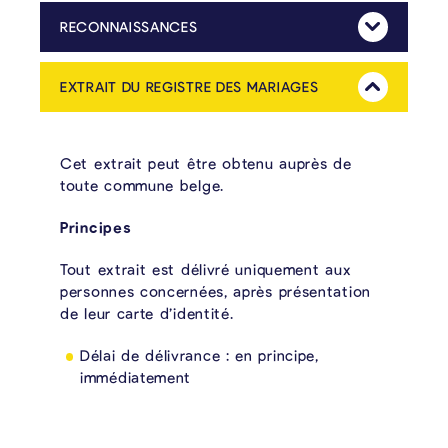
RECONNAISSANCES
Mehr Anzeig
Le service de l’État civil se charge des déclarations et établit les actes de reconnaissance d’enfants dont la filiation n’est pas établie.
EXTRAIT DU REGISTRE DES MARIAGES
Mehr Anzeig
Cet extrait peut être obtenu auprès de
toute commune belge.
Principes
Tout extrait est délivré uniquement aux
personnes concernées, après présentation
de leur carte d’identité.
Délai de délivrance : en principe,
immédiatement