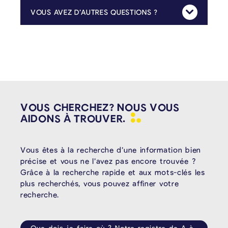
VOUS AVEZ D’AUTRES QUESTIONS ?
Mehr Anzeig
Pour toute question relative au contenu de la taxe, n’hésitez pas à contacter le service de l’urbanisme et de l’environnement de la commune :
VOUS CHERCHEZ? NOUS VOUS
AIDONS À
TROUVER.
Vous êtes à la recherche d’une information bien
précise et vous ne l’avez pas encore trouvée ?
Grâce à la recherche rapide et aux mots-clés les
plus recherchés, vous pouvez affiner votre
recherche.
Que dois-je faire où ? Notre registre de A à