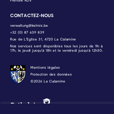
Prendre RDV
CONTACTEZ-NOUS
verwaltung@kelmis.be
+32 (0) 87 639 839
Rue de L’Eglise 31, 4720 La Calamine
Nos services sont disponibles tous les jours de 9h à
17h, le jeudi jusqu'à 18h et le vendredi jusqu'à 12h30.
PROTECTION DES DONNÉES, MENTIONS 
Mentions légales
Protection des données
©2026 La Calamine
Blason - Kelmis| La Calamine
Logo - Ostbelgien