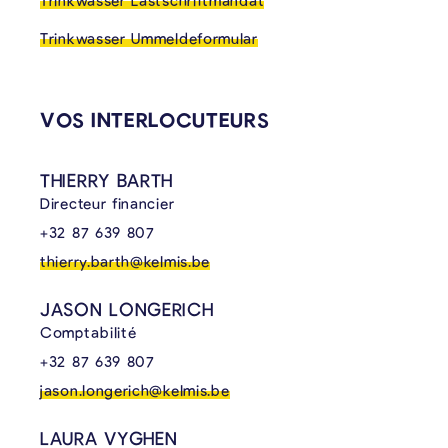
Trinkwasser Lastschriftmandat
Trinkwasser Ummeldeformular
VOS INTERLOCUTEURS
THIERRY BARTH
Directeur financier
+32 87 639 807
thierry.barth@kelmis.be
JASON LONGERICH
Comptabilité
+32 87 639 807
jason.longerich@kelmis.be
LAURA VYGHEN