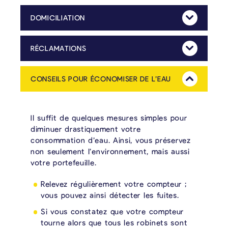
DOMICILIATION
Mehr Anzeig
Lors d’une domiciliation auprès d’un institut financier, le paiement de notre facture s’effectue automatiquement. Si vous faites une domiciliation, nous vous envoyons un plan de paiement qui reprend les dates auxquelles les montants dus seront débités de votre compte.
RÉCLAMATIONS
Mehr Anzeig
Pour être recevable, toute réclamation signée doit être introduite dans un délai de 15 jours calendrier à compter de la date de facture au collège communal de La Calamine. La réclamation doit reprendre les informations suivantes : nom et prénom du réclamant, son adresse, son numéro de téléphone, la date de la réclamation, le numéro de facture contre laquelle il introduit une réclamation ainsi que l’objet de celle-ci et une présentation des faits et des moyens.
CONSEILS POUR ÉCONOMISER DE L’EAU
Mehr Anzeig
Il suffit de quelques mesures simples pour
diminuer drastiquement votre
consommation d’eau. Ainsi, vous préservez
non seulement l’environnement, mais aussi
votre portefeuille.
Relevez régulièrement votre compteur ;
vous pouvez ainsi détecter les fuites.
Si vous constatez que votre compteur
tourne alors que tous les robinets sont