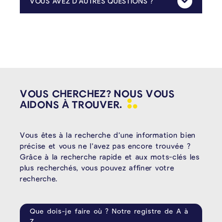
VOUS AVEZ D’AUTRES QUESTIONS ?
Mehr Anzeig
Pour toute question relative au contenu de la taxe, n’hésitez pas à contacter le service de l’urbanisme et de l’environnement de la commune :
VOUS CHERCHEZ? NOUS VOUS
AIDONS À
TROUVER.
Vous êtes à la recherche d’une information bien
précise et vous ne l’avez pas encore trouvée ?
Grâce à la recherche rapide et aux mots-clés les
plus recherchés, vous pouvez affiner votre
recherche.
Que dois-je faire où ? Notre registre de A à
Z