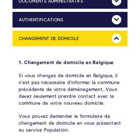
DOCUMENTS ADMINISTRATIFS
Mehr Anzeig
Remplissage de formulaires (exemples : demande d’allocations d’études, d’allocations familiales)
AUTHENTIFICATIONS
Mehr Anzeig
Afin de faire authentifier votre signature, vous devez :
Frais : 0,25/0,50/1 € par photocopie et 2 € pour l’authentification.
CHANGEMENT DE DOMICILE
Mehr Anzeig
1. Changement de domicile en Belgique
Si vous changez de domicile en Belgique, il
n’est pas nécessaire d’informer la commune
précédente de votre déménagement. Vous
devez seulement prendre contact avec la
commune de votre nouveau domicile.
Vous pouvez demander le formulaire de
changement de domicile en vous présentant
au service Population.