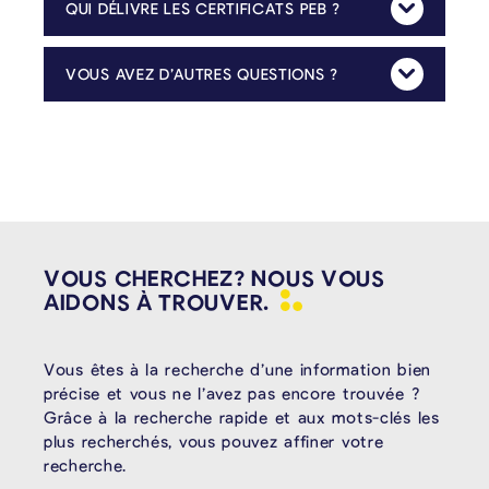
QUI DÉLIVRE LES CERTIFICATS PEB ?
Mehr Anzeig
La carte PEB ne peut être délivrée que par des organismes de certification PEB agréés.
Vous trouverez la liste des organismes de certification agréés en cliquant sur le lien suivant:
https://energie.wallonie.be/de/liste-des-certificateurs-peb-agrees.html?IDC=7233
VOUS AVEZ D’AUTRES QUESTIONS ?
Mehr Anzeig
Pour toute question relative au contenu de la taxe, n’hésitez pas à contacter le service de l’urbanisme et de l’environnement de la commune :
VOUS CHERCHEZ? NOUS VOUS
AIDONS À
TROUVER.
Vous êtes à la recherche d’une information bien
précise et vous ne l’avez pas encore trouvée ?
Grâce à la recherche rapide et aux mots-clés les
plus recherchés, vous pouvez affiner votre
recherche.