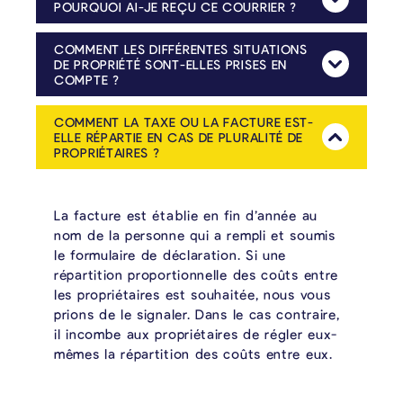
Mehr Anzeig
POURQUOI AI-JE REÇU CE COURRIER ?
Toutes les personnes qui, selon les données cadastrales du 1er janvier 2025, sont propriétaires d’un logement sur le territoire de la commune de La Calamine ont été contactées. Le formulaire doit être rempli pour chaque unité de logement en votre possession, y compris pour le logement dans lequel vous êtes vous-même domicilié(e). Toutefois, les propriétaires qui occupent eux-mêmes leur logement sont ensuite exonérés de la taxe.
COMMENT LES DIFFÉRENTES SITUATIONS
DE PROPRIÉTÉ SONT-ELLES PRISES EN
Mehr Anzeig
COMPTE ?
Pour les biens immobiliers ayant plusieurs propriétaires ou usufruitiers, des règles spécifiques s’appliquent. Si l’une des personnes concernées occupe elle-même le bien, la présentation d’un certificat PEB n’est pas requise. Dans ce cas, il suffit de soumettre le formulaire de déclaration complété en cochant la case « résidence principale des propriétaires ».
Le formulaire doit être rempli et soumis par l’une des personnes résidant dans le bien. Si cette personne n’est pas en mesure de le faire, le formulaire peut également être rempli par un autre propriétaire. Les usufruitiers sont assimilés aux propriétaires.
COMMENT LA TAXE OU LA FACTURE EST-
ELLE RÉPARTIE EN CAS DE PLURALITÉ DE
Mehr Anzeig
PROPRIÉTAIRES ?
La facture est établie en fin d’année au
nom de la personne qui a rempli et soumis
le formulaire de déclaration. Si une
répartition proportionnelle des coûts entre
les propriétaires est souhaitée, nous vous
prions de le signaler. Dans le cas contraire,
il incombe aux propriétaires de régler eux-
mêmes la répartition des coûts entre eux.