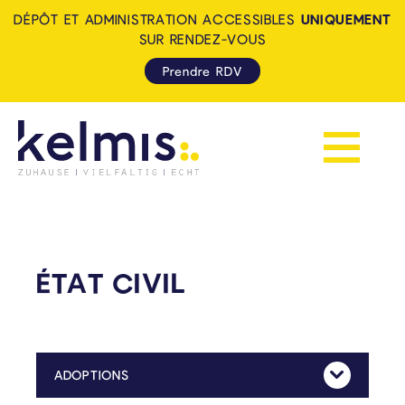
DÉPÔT ET ADMINISTRATION ACCESSIBLES
UNIQUEMENT
SUR RENDEZ-VOUS
Prendre RDV
Afficher la 
KELMIS - LA CALAMINE: ZUH
ÉTAT CIVIL
ADOPTIONS
Mehr Anzeig
Toute demande d’adoption doit être introduite auprès de la Communauté germanophone.