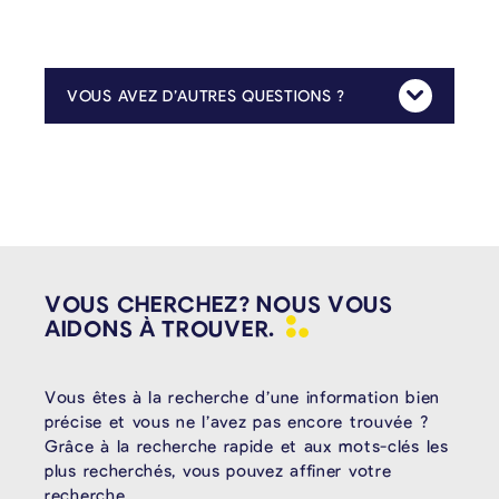
VOUS AVEZ D’AUTRES QUESTIONS ?
Mehr Anzeig
Pour toute question relative au contenu de la taxe, n’hésitez pas à contacter le service de l’urbanisme et de l’environnement de la commune :
VOUS CHERCHEZ? NOUS VOUS
AIDONS À
TROUVER.
Vous êtes à la recherche d’une information bien
précise et vous ne l’avez pas encore trouvée ?
Grâce à la recherche rapide et aux mots-clés les
plus recherchés, vous pouvez affiner votre
recherche.