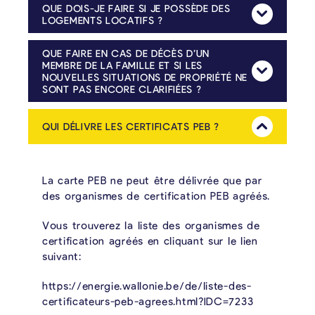
QUE DOIS-JE FAIRE SI JE POSSÈDE DES
Mehr Anzeig
LOGEMENTS LOCATIFS ?
Les logements loués sont soumis à la taxe. Pour chaque logement, un formulaire de déclaration distinct ainsi qu’un certificat PEB valide doivent être soumis et remis à la commune.
QUE FAIRE EN CAS DE DÉCÈS D’UN
MEMBRE DE LA FAMILLE ET SI LES
Mehr Anzeig
NOUVELLES SITUATIONS DE PROPRIÉTÉ NE
SONT PAS ENCORE CLARIFIÉES ?
Dans ce cas, la présentation d’un certificat de décès est requise. Les situations de propriété définitives peuvent être communiquées ultérieurement. Dès qu’elles sont définitivement établies, il convient d’en informer la commune.
Si le propriétaire réalise des travaux de rénovation énergétique afin d’améliorer la classe énergétique, cela a un impact positif sur le locataire, car les factures d’énergie diminueront en conséquence.
QUI DÉLIVRE LES CERTIFICATS PEB ?
Mehr Anzeig
La carte PEB ne peut être délivrée que par
des organismes de certification PEB agréés.
Vous trouverez la liste des organismes de
certification agréés en cliquant sur le lien
suivant:
https://energie.wallonie.be/de/liste-des-
certificateurs-peb-agrees.html?IDC=7233