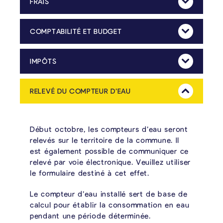
FRAIS
Mehr Anzeig
Élaboration des ordonnances relatives aux taxes
Traitement des réclamations relatives aux taxes
COMPTABILITÉ ET BUDGET
Mehr Anzeig
Budget extraordinaire (administration et contrôle)
Bilan, compte de résultats et compte communal
IMPÔTS
Mehr Anzeig
Après avoir mené les contrôles nécessaires à cet effet, le service Finances et Eau potable liquide aux associations et organisations les subventions fixées par le conseil communal.
Afin de pouvoir bénéficier d’une subvention de la commune de La Calamine, l’association ou l’organisation doit introduire une demande auprès du collège communal qui la transmet au conseil communal.
Élaboration des ordonnances relatives aux impôts
Traitement des réclamations en matière d’impôts
Établissement des avertissements-extraits de rôle
Subsides (liquidation aux associations et organisations)
RELEVÉ DU COMPTEUR D’EAU
Mehr Anzeig
Début octobre, les compteurs d’eau seront
relevés sur le territoire de la commune. Il
est également possible de communiquer ce
relevé par voie électronique. Veuillez utiliser
le formulaire destiné à cet effet.
Le compteur d’eau installé sert de base de
calcul pour établir la consommation en eau
pendant une période déterminée.