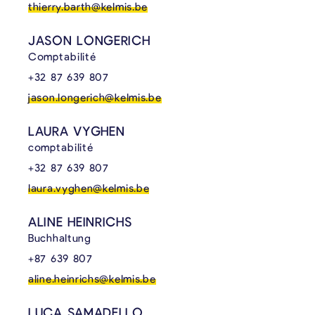
thierry.barth@kelmis.be
JASON LONGERICH
Comptabilité
+32 87 639 807
jason.longerich@kelmis.be
LAURA VYGHEN
comptabilité
+32 87 639 807
laura.vyghen@kelmis.be
ALINE HEINRICHS
Buchhaltung
+87 639 807
aline.heinrichs@kelmis.be
LUCA SAMADELLO