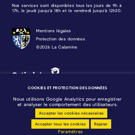
Nos services sont disponibles tous les jours de 9h à
17h, le jeudi jusqu'à 18h et le vendredi jusqu'à 12h30.
PROTECTION DES DONNÉES, MENTIONS 
Mentions légales
Protection des données
©2026 La Calamine
Blason - Kelmis| La Calamine
Logo - Ostbelgien
COOKIES ET PROTECTION DES DONNÉES
Nous utilisons Google Analytics pour enregistrer
et analyser le comportement des utilisateurs.
Accepter les cookies nécessaires
Configuration des cookies
Accepter tous les cookies
Rejeter
Déclaration sans barrières
Paramètres