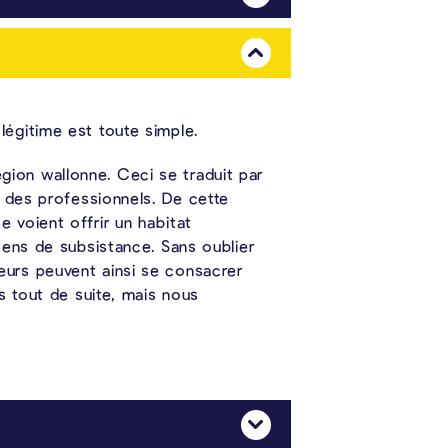
t en adoptant un comportant prévoyant que l’on peut diminuer le nombre de ces rongeurs.
Mehr Anzeigen
légitime est toute simple.
ion wallonne. Ceci se traduit par
r des professionnels. De cette
 voient offrir un habitat
yens de subsistance. Sans oublier
eurs peuvent ainsi se consacrer
es tout de suite, mais nous
Mehr Anzeigen