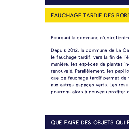
Les rats recherchent la proximité des êtres humains, car ils trouvent ainsi plus facilement leur nourriture. L’élim
Les collaborateurs des services techniques interviennent une à deux fois par an sur les égouts de la commune. Si, malgré toutes vos précautions, vous constatez qu’il y a des rats à proximité de votre habitation, vous pouvez obtenir des produits raticides auprès du dépôt communal.
FAUCHAGE TARDIF DES BOR
Pourquoi la commune n’entretient-e
Depuis 2012, la commune de La Cal
le fauchage tardif, vers la fin de 
manière, les espèces de plantes in
renouvelé. Parallèlement, les papil
que ce fauchage tardif permet de s
aux autres espaces verts. Les résul
pourrons alors à nouveau profiter d
QUE FAIRE DES OBJETS QUI 