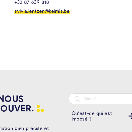
+32 87 639 818
sylvia.lentzen@kelmis.be
 NOUS
ROUVER.
Qu’est-ce qui est
imposé ?
mation bien précise et