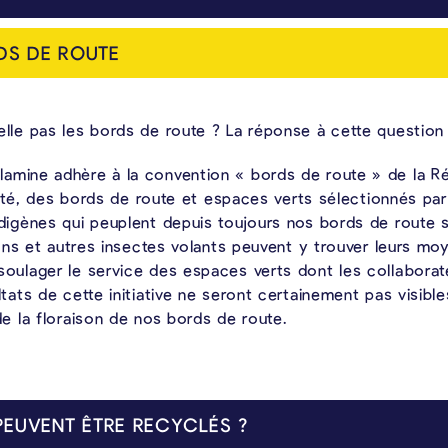
ination des restes de nourriture via les canalisations ou le fait de déposer des restes de viande sur votre compost représente un véritable pays de cocagne pour ces animaux. C’es
DS DE ROUTE
lle pas les bords de route ? La réponse à cette question 
amine adhère à la convention « bords de route » de la Rég
l’été, des bords de route et espaces verts sélectionnés pa
digènes qui peuplent depuis toujours nos bords de route se
lons et autres insectes volants peuvent y trouver leurs mo
oulager le service des espaces verts dont les collaborat
tats de cette initiative ne seront certainement pas visibl
e la floraison de nos bords de route.
PEUVENT ÊTRE RECYCLÉS ?