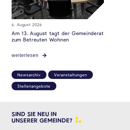
6. August 2026
5. August
Am 13. August tagt der Gemeinderat
Antrag 
zum Betreuten Wohnen
Tergeco
weiterlesen
weiterle
Newsarchiv
Veranstaltungen
Stellenangebote
SIND SIE NEU IN
UNSERER
GEMEINDE?