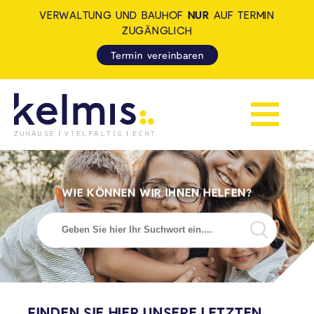
VERWALTUNG UND BAUHOF
NUR
AUF TERMIN
ZUGÄNGLICH
Termin vereinbaren
Navigation 
KELMIS - LA CALAMINE: ZUH
WIE KÖNNEN WIR IHNEN HELFEN?
Suchen
FINDEN SIE HIER UNSERE LETZTEN