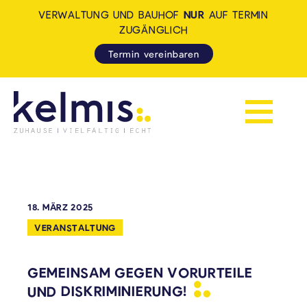
VERWALTUNG UND BAUHOF
NUR
AUF TERMIN
ZUGÄNGLICH
Termin vereinbaren
Navigation 
KELMIS - LA CALAMINE: ZUH
18. MÄRZ 2025
VERANSTALTUNG
GEMEINSAM GEGEN VORURTEILE
UND
DISKRIMINIERUNG!