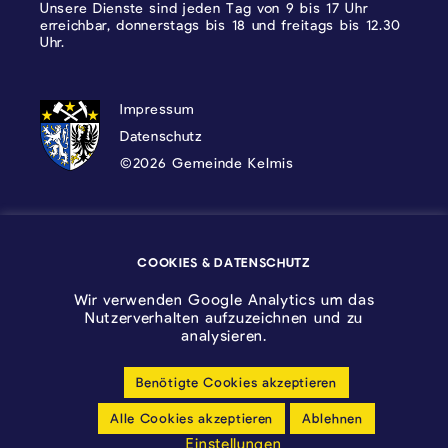
Unsere Dienste sind jeden Tag von 9 bis 17 Uhr
erreichbar, donnerstags bis 18 und freitags bis 12.30
Uhr.
DATENSCHUTZ, IMPRESSUM UND COOKI
Impressum
Datenschutz
©2026 Gemeinde Kelmis
Wappen - Kelmis| La Calamine
COOKIES & DATENSCHUTZ
Logo - Ostbelgien
Wir verwenden Google Analytics um das
Nutzerverhalten aufzuzeichnen und zu
analysieren.
Benötigte Cookies akzeptieren
Cookie-Einstellungen anpassen
Alle Cookies akzeptieren
Ablehnen
Barrierfreiheitserklärung
Einstellungen