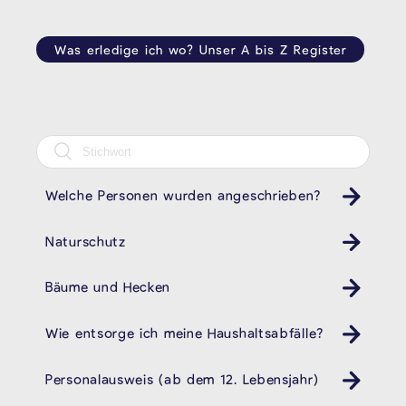
Was erledige ich wo? Unser A bis Z Register
Welche Personen wurden angeschrieben?
Naturschutz
Bäume und Hecken
Wie entsorge ich meine Haushaltsabfälle?
Müll
Personalausweis (ab dem 12. Lebensjahr)
Pass ID Ausweis