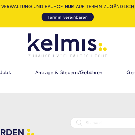
VERWALTUNG UND BAUHOF
NUR
AUF TERMIN ZUGÄNGLICH
Termin vereinbaren
KELMIS - LA CALA
HAUPMENÜ
Jobs
Anträge & Steuern/Gebühren
Gem
RDEN