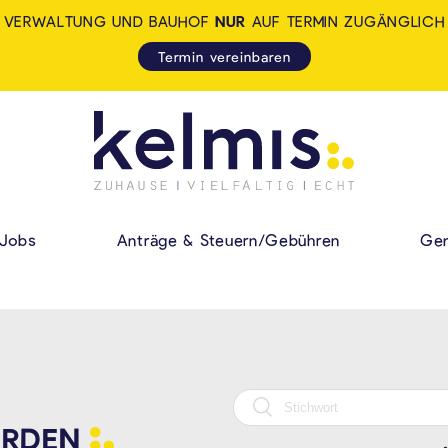
VERWALTUNG UND BAUHOF
NUR
AUF TERMIN ZUGÄNGLICH
Termin vereinbaren
KELMIS - LA CALA
HAUPMENÜ
Jobs
Anträge & Steuern/Gebühren
Gem
RDEN