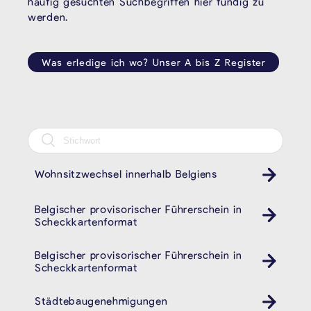
häufig gesuchten Suchbegriffen hier fündig zu
werden.
Was erledige ich wo? Unser A bis Z Register
Wohnsitzwechsel innerhalb Belgiens
Belgischer provisorischer Führerschein in
Auto
Scheckkartenformat
Belgischer provisorischer Führerschein in
Auto
Scheckkartenformat
Städtebaugenehmigungen