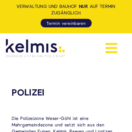
VERWALTUNG UND BAUHOF
NUR
AUF TERMIN
ZUGÄNGLICH
Termin vereinbaren
Navigation 
KELMIS - LA CALAMINE: ZUH
POLIZEI
Die Polizeizone Weser-Göhl ist eine
Mehrgemeindezone und setzt sich aus den
Gemeinden Eupen, Kelmis, Raeren und Lontzen