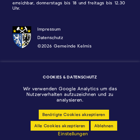
erreichbar, donnerstags bis 18 und freitags bis 12.30
Uhr.
DATENSCHUTZ, IMPRESSUM UND COOKI
Impressum
Datenschutz
©2026 Gemeinde Kelmis
Wappen - Kelmis| La Calamine
COOKIES & DATENSCHUTZ
Logo - Ostbelgien
Wir verwenden Google Analytics um das
Nutzerverhalten aufzuzeichnen und zu
analysieren.
Benötigte Cookies akzeptieren
Cookie-Einstellungen anpassen
Alle Cookies akzeptieren
Ablehnen
Barrierfreiheitserklärung
Einstellungen
made by cloth.