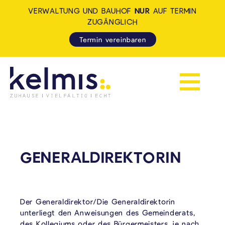
VERWALTUNG UND BAUHOF
NUR
AUF TERMIN
ZUGÄNGLICH
Termin vereinbaren
Navigation 
KELMIS - LA CALAMINE: ZUH
GENERALDIREKTORIN
Der Generaldirektor/Die Generaldirektorin
unterliegt den Anweisungen des Gemeinderats,
des Kollegiums oder des Bürgermeisters, je nach