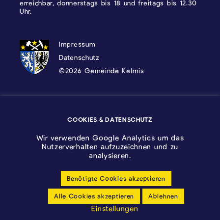
erreichbar, donnerstags bis 18 und freitags bis 12.30
Uhr.
DATENSCHUTZ, IMPRESSUM UND COOKI
Impressum
Datenschutz
©2026 Gemeinde Kelmis
Wappen - Kelmis| La Calamine
COOKIES & DATENSCHUTZ
Logo - Ostbelgien
Wir verwenden Google Analytics um das
Nutzerverhalten aufzuzeichnen und zu
analysieren.
Benötigte Cookies akzeptieren
Cookie-Einstellungen anpassen
Alle Cookies akzeptieren
Ablehnen
Barrierfreiheitserklärung
Einstellungen
made by cloth.