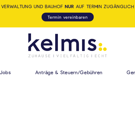
VERWALTUNG UND BAUHOF
NUR
AUF TERMIN ZUGÄNGLICH
Termin vereinbaren
KELMIS - LA CALA
HAUPMENÜ
Jobs
Anträge & Steuern/Gebühren
Gem