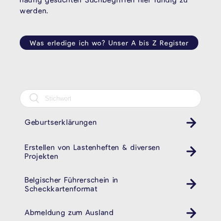
werden.
Was erledige ich wo? Unser A bis Z Register
Geburtserklärungen
Erstellen von Lastenheften & diversen
Projekten
Belgischer Führerschein in
Scheckkartenformat
Abmeldung zum Ausland
Ausländeramt