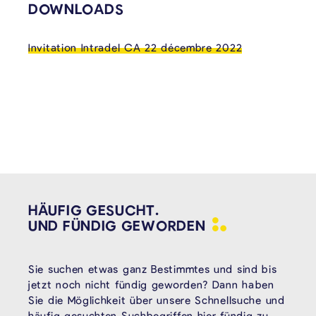
VERKNÜPFTE INHALTE
DOWNLOADS
Invitation Intradel CA 22 décembre 2022
HÄUFIG GESUCHT.
UND FÜNDIG
GEWORDEN
Sie suchen etwas ganz Bestimmtes und sind bis
jetzt noch nicht fündig geworden? Dann haben
Sie die Möglichkeit über unsere Schnellsuche und
häufig gesuchten Suchbegriffen hier fündig zu