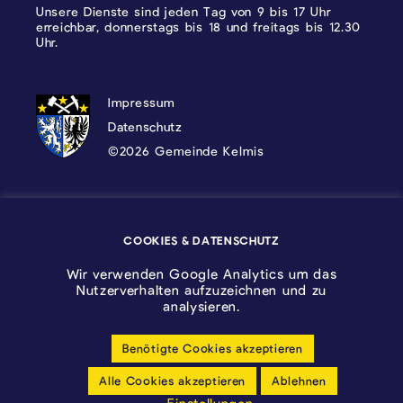
Unsere Dienste sind jeden Tag von 9 bis 17 Uhr
erreichbar, donnerstags bis 18 und freitags bis 12.30
Uhr.
DATENSCHUTZ, IMPRESSUM UND COOKI
Impressum
Datenschutz
©2026 Gemeinde Kelmis
Wappen - Kelmis| La Calamine
COOKIES & DATENSCHUTZ
Logo - Ostbelgien
Wir verwenden Google Analytics um das
Nutzerverhalten aufzuzeichnen und zu
analysieren.
Benötigte Cookies akzeptieren
Cookie-Einstellungen anpassen
Alle Cookies akzeptieren
Ablehnen
Barrierfreiheitserklärung