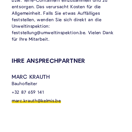
bzw. Terre-Containern einzusammeln und zu
entsorgen. Das verursacht Kosten für die
Allgemeinheit. Falls Sie etwas Auffälliges
feststellen, wenden Sie sich direkt an die
Unweltinspektion:
feststellung@umweltinspektion.be. Vielen Dank
für Ihre Mitarbeit.
VERKNÜPFTE INHALTE
IHRE ANSPRECHPARTNER
MARC KRAUTH
Bauhofleiter
+32 87 659 141
marc.krauth@kelmis.be