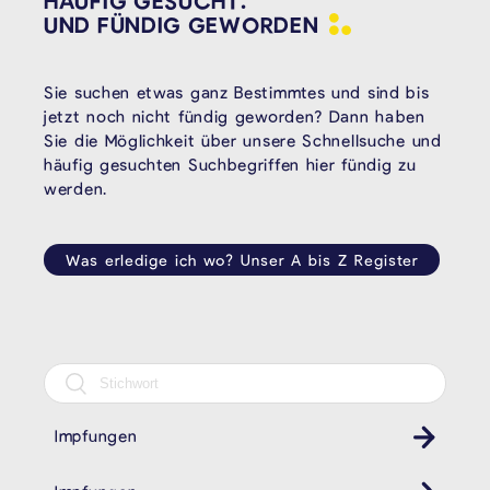
HÄUFIG GESUCHT.
UND FÜNDIG
GEWORDEN
Sie suchen etwas ganz Bestimmtes und sind bis
jetzt noch nicht fündig geworden? Dann haben
Sie die Möglichkeit über unsere Schnellsuche und
häufig gesuchten Suchbegriffen hier fündig zu
werden.
Was erledige ich wo? Unser A bis Z Register
Impfungen
Gesundheit