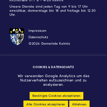
Unsere Dienste sind jeden Tag von 9 bis 17 Uhr
erreichbar, donnerstags bis 18 und freitags bis 12.30
Uhr.
DATENSCHUTZ, IMPRESSUM UND COOKI
Impressum
Datenschutz
©2026 Gemeinde Kelmis
Wappen - Kelmis| La Calamine
COOKIES & DATENSCHUTZ
Logo - Ostbelgien
Wir verwenden Google Analytics um das
Nutzerverhalten aufzuzeichnen und zu
analysieren.
Benötigte Cookies akzeptieren
Cookie-Einstellungen anpassen
Alle Cookies akzeptieren
Ablehnen
Barrierfreiheitserklärung