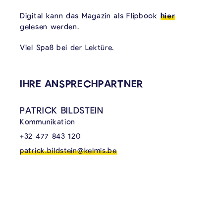
Digital kann das Magazin als Flipbook
hier
gelesen werden.
Viel Spaß bei der Lektüre.
VERKNÜPFTE INHALTE
IHRE ANSPRECHPARTNER
PATRICK BILDSTEIN
Kommunikation
+32 477 843 120
patrick.bildstein@kelmis.be