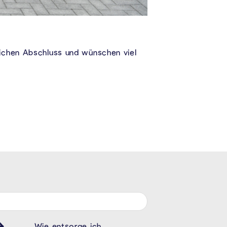
eichen Abschluss und wünschen viel
Wie entsorge ich
Müll