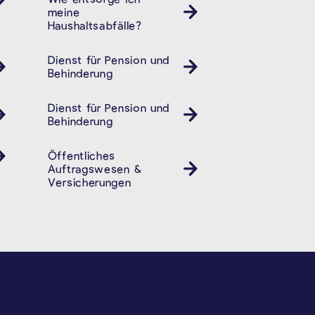
meine
Haushaltsabfälle?
- und Behindertendienst
Dienst für Pension und
Behindertendienst Pension- und Behindertendiens
Behinderung
- und Behindertendienst
Dienst für Pension und
Behindertendienst Pension- und Behindertendiens
Behinderung
Öffentliches
Auftragswesen &
Versicherungen