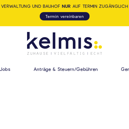
VERWALTUNG UND BAUHOF
NUR
AUF TERMIN ZUGÄNGLICH
Termin vereinbaren
KELMIS - LA CALA
HAUPMENÜ
Jobs
Anträge & Steuern/Gebühren
Gem