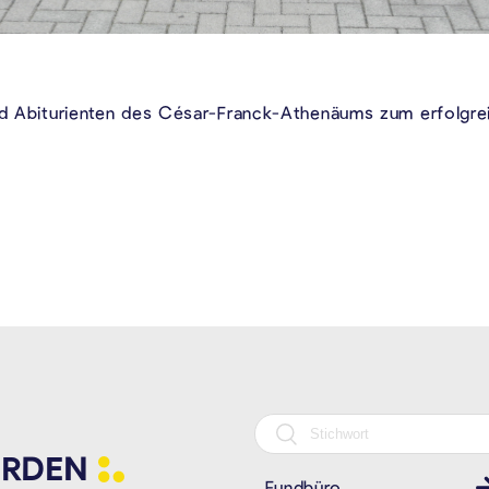
und Abiturienten des César-Franck-Athenäums zum erfolgr
RDEN
Fundbüro