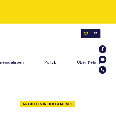
DE
FR
MINE: ZUHAUSE. VIELF
Die Geme
eindeleben
Politik
Über Kelmis
Der Gemei
Die Gemei
AKTUELLES IN DER GEMEINDE