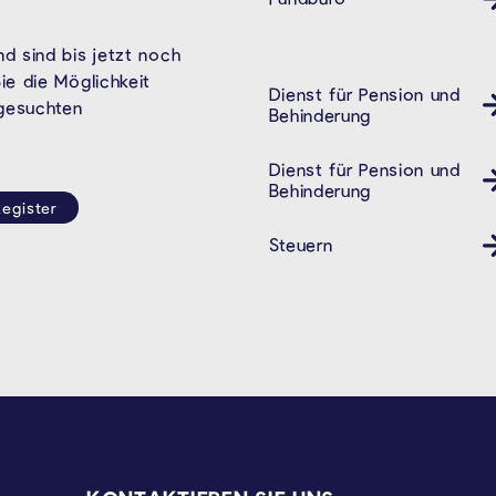
d sind bis jetzt noch
e die Möglichkeit
Dienst für Pension und
Behindertendienst Pension
 gesuchten
Behinderung
Dienst für Pension und
Behindertendienst Pension
Behinderung
egister
Steuern