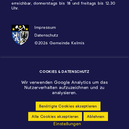
erreichbar, donnerstags bis 18 und freitags bis 12.30
Uhr.
DATENSCHUTZ, IMPRESSUM UND COOKI
Impressum
Datenschutz
©2026 Gemeinde Kelmis
Wappen - Kelmis| La Calamine
COOKIES & DATENSCHUTZ
Logo - Ostbelgien
Wir verwenden Google Analytics um das
Nutzerverhalten aufzuzeichnen und zu
analysieren.
Benötigte Cookies akzeptieren
Cookie-Einstellungen anpassen
Alle Cookies akzeptieren
Ablehnen
Barrierfreiheitserklärung
Einstellungen
made by cloth.